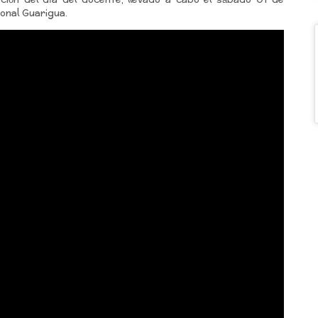
ación del día del docente, llevado a cabo el sábado 01 de
ional Guarigua.