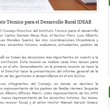
uto Técnico para el Desarrollo Rural IDEAR
el Consejo Directivo del Instituto Técnico para el desarrollo
or Carlos Germán Mesa Ruiz, el Rector Pbro. Luis Alberto
Luis Morales Suarez, las dos coordinaciones (Académica y
ores, docentes tutores, exalumnos, estudiantes, padres de
 allí se toman las decisiones más importantes en cuanto a la
 institución. Esta reunión se realiza cada tres meses para
o en el año. Generalmente, en la primera reunión se hace la
el Director hace la presentación del informe general de la
ón de las gestiones a desarrollarse en el año lectivo.
evos integrantes del Consejo, en donde se destacó la
como representante de los padres de familia; Hermes Sequeda
los Albeiro Alfonso Marín, como representante de los 2470
mo nuevo representante de los docentes tutores. Así mismo,
mo revisor fiscal; y al señor Héctor Manuel Garzón Gómez,