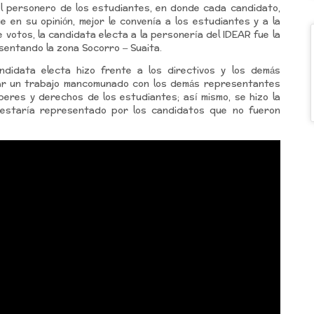
del personero de los estudiantes, en donde cada candidato,
e en su opinión, mejor le convenía a los estudiantes y a la
de votos, la candidata electa a la personería del IDEAR fue la
sentando la zona Socorro – Suaita.
andidata electa hizo frente a los directivos y los demás
lar un trabajo mancomunado con los demás representantes
beres y derechos de los estudiantes; así mismo, se hizo la
l estaría representado por los candidatos que no fueron